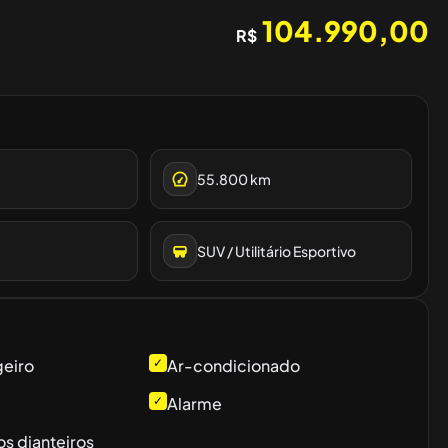
104.990,00
R$
55.800
km
SUV / Utilitário Esportivo
geiro
✓
Ar-condicionado
✓
Alarme
os dianteiros