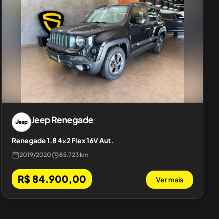
Jeep
Renegade
Renegade 1.8 4x2 Flex 16V Aut.
2019
/
2020
85.723 km
R$ 84.900,00
Ver mais