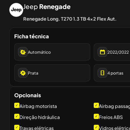
Jeep
Renegade
Renegade Long. T270 1.3 TB 4x2 Flex Aut.
Ficha técnica
Automático
2022/2022
Prata
4
portas
Opcionais
✓
Airbag motorista
✓
Airbag passa
✓
Direção hidráulica
✓
Freios ABS
✓
Travas elétricas
✓
Vidros elétric