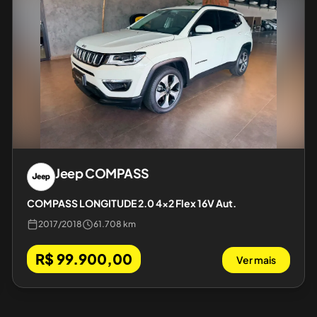
Jeep
COMPASS
COMPASS LONGITUDE 2.0 4x2 Flex 16V Aut.
2017
/
2018
61.708 km
R$ 99.900,00
Ver mais