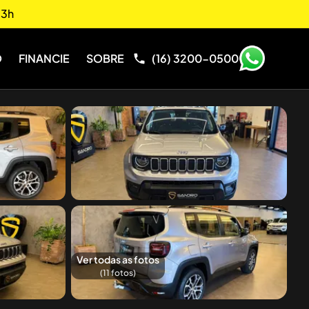
13h
O
FINANCIE
SOBRE
(16) 3200-0500
Ver todas as fotos
(
11
fotos)