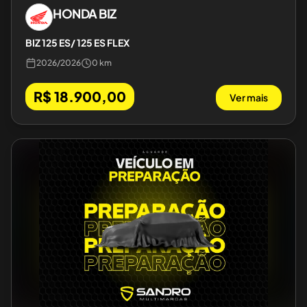
HONDA
BIZ
BIZ 125 ES/ 125 ES FLEX
2026
/
2026
0 km
R$ 18.900,00
Ver mais