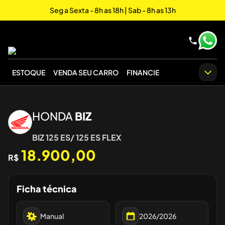
Seg a Sexta - 8h as 18h | Sab - 8h as 13h
ESTOQUE
VENDA SEU CARRO
FINANCIE
‹
›
HONDA
BIZ
BIZ 125 ES/ 125 ES FLEX
18.900,00
R$
Ficha técnica
Manual
2026/2026